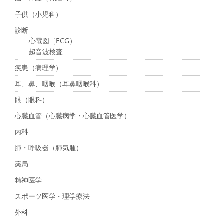
子供（小児科）
診断
─ 心電図（ECG）
─ 超音波検査
疾患（病理学）
耳、鼻、咽喉（耳鼻咽喉科）
眼（眼科）
心臓血管（心臓病学・心臓血管医学）
内科
肺・呼吸器（肺気腫）
薬局
精神医学
スポーツ医学・理学療法
外科