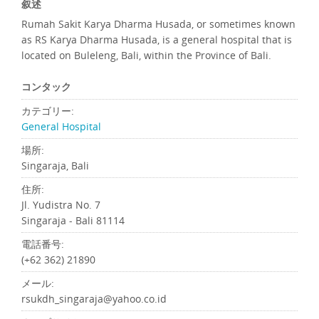
叙述
Rumah Sakit Karya Dharma Husada, or sometimes known
as RS Karya Dharma Husada, is a general hospital that is
located on Buleleng, Bali, within the Province of Bali.
コンタック
カテゴリー:
General Hospital
場所:
Singaraja, Bali
住所:
Jl. Yudistra No. 7
Singaraja - Bali 81114
電話番号:
(+62 362) 21890
メール:
rsukdh_singaraja@yahoo.co.id