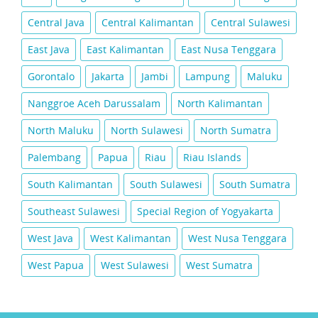
Central Java
Central Kalimantan
Central Sulawesi
East Java
East Kalimantan
East Nusa Tenggara
Gorontalo
Jakarta
Jambi
Lampung
Maluku
Nanggroe Aceh Darussalam
North Kalimantan
North Maluku
North Sulawesi
North Sumatra
Palembang
Papua
Riau
Riau Islands
South Kalimantan
South Sulawesi
South Sumatra
Southeast Sulawesi
Special Region of Yogyakarta
West Java
West Kalimantan
West Nusa Tenggara
West Papua
West Sulawesi
West Sumatra