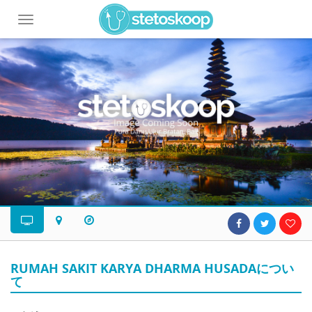
Toggle
navigation
RUMAH SAKIT KARYA DHARMA HUSADAについ
て