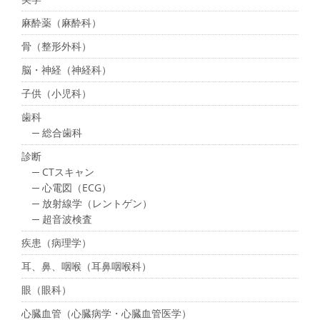
麻酔薬（麻酔科）
骨（整形外科）
脳・神経（神経科）
子供（小児科）
歯科
─ 総合歯科
診断
─ CTスキャン
─ 心電図（ECG）
─ 放射線学（レントゲン）
─ 超音波検査
疾患（病理学）
耳、鼻、咽喉（耳鼻咽喉科）
眼（眼科）
心臓血管（心臓病学・心臓血管医学）