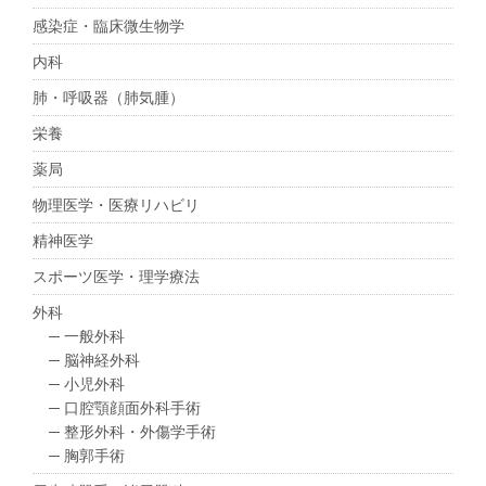
感染症・臨床微生物学
内科
肺・呼吸器（肺気腫）
栄養
薬局
物理医学・医療リハビリ
精神医学
スポーツ医学・理学療法
外科
─ 一般外科
─ 脳神経外科
─ 小児外科
─ 口腔顎顔面外科手術
─ 整形外科・外傷学手術
─ 胸郭手術