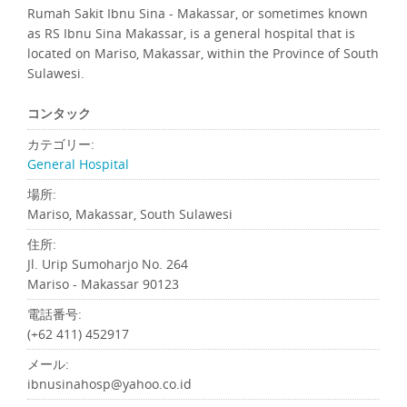
Rumah Sakit Ibnu Sina - Makassar, or sometimes known
as RS Ibnu Sina Makassar, is a general hospital that is
located on Mariso, Makassar, within the Province of South
Sulawesi.
コンタック
カテゴリー:
General Hospital
場所:
Mariso, Makassar, South Sulawesi
住所:
Jl. Urip Sumoharjo No. 264
Mariso - Makassar 90123
電話番号:
(+62 411) 452917
メール:
ibnusinahosp@yahoo.co.id