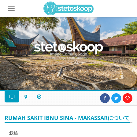
Toggle
navigation
RUMAH SAKIT IBNU SINA - MAKASSARについて
叙述