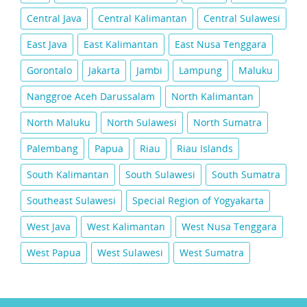
Central Java
Central Kalimantan
Central Sulawesi
East Java
East Kalimantan
East Nusa Tenggara
Gorontalo
Jakarta
Jambi
Lampung
Maluku
Nanggroe Aceh Darussalam
North Kalimantan
North Maluku
North Sulawesi
North Sumatra
Palembang
Papua
Riau
Riau Islands
South Kalimantan
South Sulawesi
South Sumatra
Southeast Sulawesi
Special Region of Yogyakarta
West Java
West Kalimantan
West Nusa Tenggara
West Papua
West Sulawesi
West Sumatra