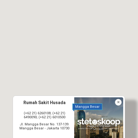
Rumah Sakit Husada
Mangga Besar
(+62 21) 6260108; (+62 21)
6490090; (+62 21) 6010500
Jl. Mangga Besar No. 137-139.
Mangga Besar - Jakarta 10730