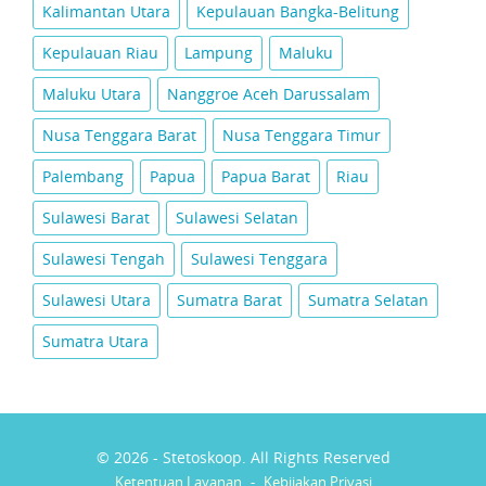
Kalimantan Utara
Kepulauan Bangka-Belitung
Kepulauan Riau
Lampung
Maluku
Maluku Utara
Nanggroe Aceh Darussalam
Nusa Tenggara Barat
Nusa Tenggara Timur
Palembang
Papua
Papua Barat
Riau
Sulawesi Barat
Sulawesi Selatan
Sulawesi Tengah
Sulawesi Tenggara
Sulawesi Utara
Sumatra Barat
Sumatra Selatan
Sumatra Utara
© 2026 - Stetoskoop. All Rights Reserved
Ketentuan Layanan
-
Kebijakan Privasi